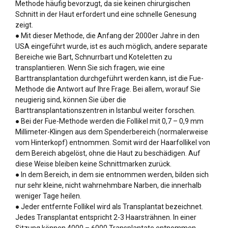
Methode häufig bevorzugt, da sie keinen chirurgischen
Schnitt in der Haut erfordert und eine schnelle Genesung
zeigt.
● Mit dieser Methode, die Anfang der 2000er Jahre in den
USA eingeführt wurde, ist es auch möglich, andere separate
Bereiche wie Bart, Schnurrbart und Koteletten zu
transplantieren. Wenn Sie sich fragen, wie eine
Barttransplantation durchgeführt werden kann, ist die Fue-
Methode die Antwort auf Ihre Frage. Bei allem, worauf Sie
neugierig sind, können Sie über die
Barttransplantationszentren in Istanbul weiter forschen.
● Bei der Fue-Methode werden die Follikel mit 0,7 – 0,9 mm
Millimeter-Klingen aus dem Spenderbereich (normalerweise
vom Hinterkopf) entnommen. Somit wird der Haarfollikel von
dem Bereich abgelöst, ohne die Haut zu beschädigen. Auf
diese Weise bleiben keine Schnittmarken zurück.
● In dem Bereich, in dem sie entnommen werden, bilden sich
nur sehr kleine, nicht wahrnehmbare Narben, die innerhalb
weniger Tage heilen.
● Jeder entfernte Follikel wird als Transplantat bezeichnet.
Jedes Transplantat entspricht 2-3 Haarsträhnen. In einer
Sitzung können 4000 – 6000 Transplantate entnommen