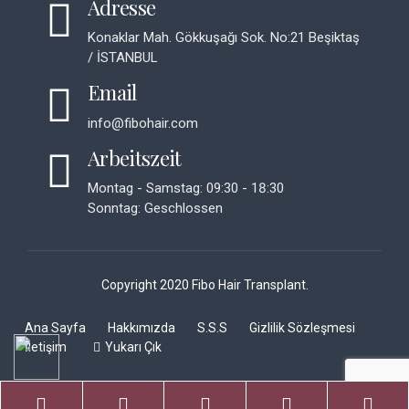
Adresse
Konaklar Mah. Gökkuşağı Sok. No:21 Beşiktaş
/ İSTANBUL
Email
info@fibohair.com
Arbeitszeit
Montag - Samstag: 09:30 - 18:30
Sonntag: Geschlossen
Copyright 2020 Fibo Hair Transplant.
Ana Sayfa
Hakkımızda
S.S.S
Gizlilik Sözleşmesi
İletişim
Yukarı Çık
Phone
Email
Google
Facebook
Ins